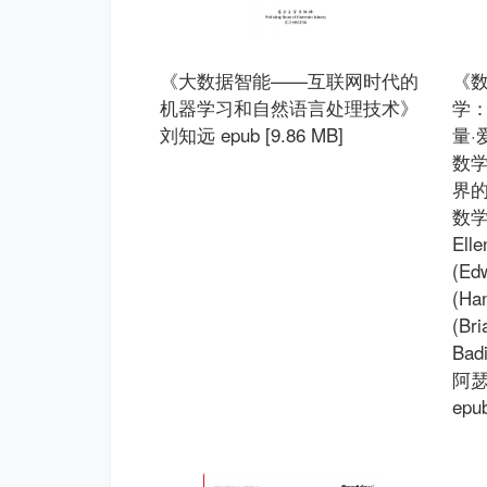
《大数据智能——互联网时代的
《
机器学习和自然语言处理技术》
学
刘知远 epub [9.86 MB]
量·
数学
界的
数学
Ell
(Ed
(Ha
(Br
Bad
阿瑟·
epu