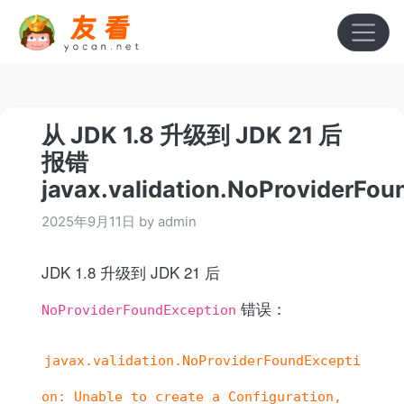
从 JDK 1.8 升级到 JDK 21 后
报错
javax.validation.NoProviderFou
2025年9月11日 by admin
JDK 1.8 升级到 JDK 21 后
错误：
NoProviderFoundException
javax.validation.NoProviderFoundExcepti
on: Unable to create a Configuration,