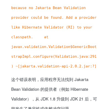
because no Jakarta Bean Validation
provider could be found. Add a provider
like Hibernate Validator (RI) to your
classpath. at
javax.validation.Validation$GenericBoot
strapImpl.configure(Validation.java:291
) ~[jakarta.validation-api-2.0.2.jar:?]
这个错误表明，应用程序无法找到 Jakarta
Bean Validation 的提供者（例如 Hibernate
Validator），从 JDK 1.8 升级到 JDK 21 后，可
能发生了兼容性或依赖冲突问题。