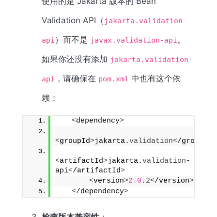
使用的是 Jakarta 版本的 Bean
Validation API（
jakarta.validation-
）而不是
。
api
javax.validation-api
如果你还没有添加
jakarta.validation-
，请确保在
中也有这个依
api
pom.xml
赖：
<
dependency
>
<
groupId
>
jakarta.
validation
<
/groupId
>
<
artifactId
>
jakarta.
validation
-
api
<
/artifactId
>
<
version
>
2.0
.
2
<
/version
>
<
/dependency
>